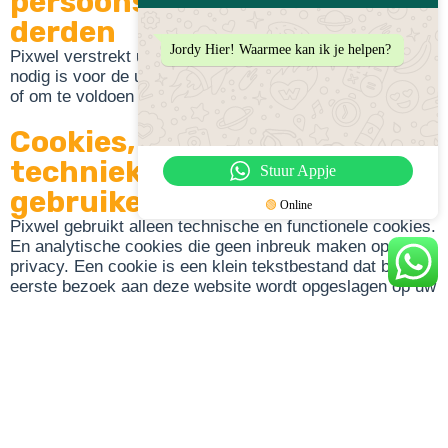
persoonsgegevens met
derden
Jordy Hier! Waarmee kan ik je helpen?
Pixwel verstrekt uitsluitend aan derden en alleen als dit
nodig is voor de uitvoering van onze overeenkomst met u
of om te voldoen aan een wettelijke verplichting.
Cookies, of vergelijkbare
technieken, die wij
Stuur Appje
gebruiken
🟢
Online
Pixwel gebruikt alleen technische en functionele cookies.
En analytische cookies die geen inbreuk maken op uw
privacy. Een cookie is een klein tekstbestand dat bij het
eerste bezoek aan deze website wordt opgeslagen op uw
computer, tablet of smartphone. De cookies die wij
gebruiken zijn noodzakelijk voor de technische werking
van de website en uw gebruiksgemak. Ze zorgen ervoor
dat de website naar behoren werkt en onthouden
bijvoorbeeld uw voorkeursinstellingen. Ook kunnen wij
hiermee onze website optimaliseren. U kunt zich
afmelden voor cookies door uw internetbrowser zo in te
stellen dat deze geen cookies meer opslaat. Daarnaast