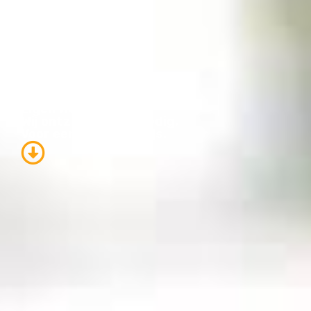
Eigen Website Nodig?
Wij ontzorgen je volledig,
Voor een Normale Prijs.